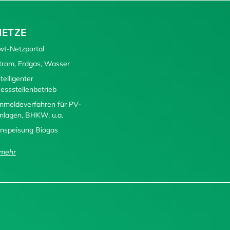
NETZE
wt-Netzportal
trom, Erdgas, Wasser
ntelligenter
essstellenbetrieb
nmeldeverfahren für PV-
nlagen, BHKW, u.a.
inspeisung Biogas
..mehr