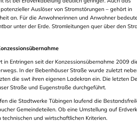
it ist bei Erdverkabelung deutlich geringer. Auch das
 potenzieller Auslöser von Stromstörungen – gehört in
eit an. Für die Anwohnerinnen und Anwohner bedeute
ichtbar unter der Erde. Stromleitungen quer über den 
 Konzessionsübernahme
 in Entringen seit der Konzessionsübernahme 2009 die 
erwegs. In der Bebenhäuser Straße wurde zuletzt neben
zten die swt ihren eigenen Ladekran ein. Die letzten
user Straße und Eugenstraße durchgeführt.
fen die Stadtwerke Tübingen laufend die Bestandsfrei
cher Gemeindeteilen. Ob eine Umstellung auf Erdverka
technischen und wirtschaftlichen Kriterien.