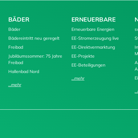
BÄDER
ERNEUERBARE
Bäder
Erneuerbare Energien
s
Bädereintritt neu geregelt
EE-Stromerzeugung live
S
Freibad
EE-Direktvermarktung
I
M
Jubiläumssommer: 75 Jahre
EE-Projekte
Freibad
A
EE-Beteiligungen
A
Hallenbad Nord
E
...mehr
...mehr
.