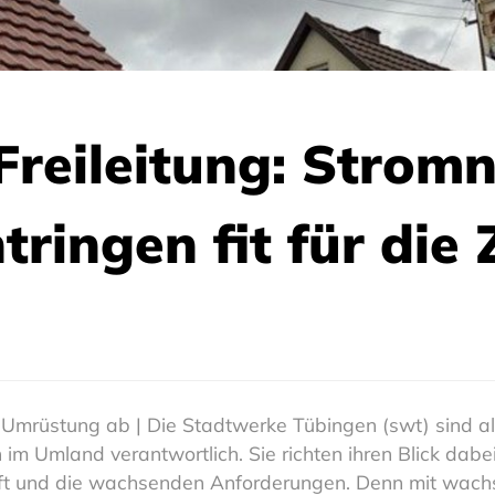
Freileitung: Stromn
ingen fit für die 
Umrüstung ab | Die Stadtwerke Tübingen (swt) sind als
m Umland verantwortlich. Sie richten ihren Blick dabei
ft und die wachsenden Anforderungen. Denn mit wach