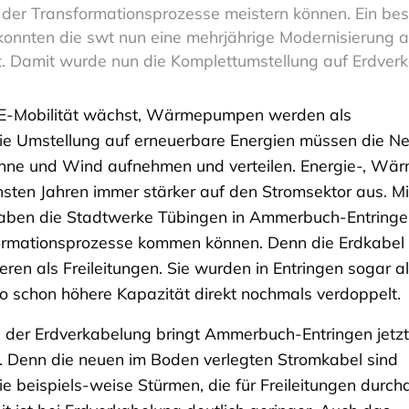
er Transformationsprozesse meistern können. Ein beso
nnten die swt nun eine mehrjährige Modernisierung ab
rt. Damit wurde nun die Komplettumstellung auf Erdve
e E-Mobilität wächst, Wärmepumpen werden als
die Umstellung auf erneuerbare Energien müssen die N
ne und Wind aufnehmen und verteilen. Energie-, Wä
sten Jahren immer stärker auf den Stromsektor aus. Mi
 haben die Stadtwerke Tübingen in Ammerbuch-Entringe
ormationsprozesse kommen können. Denn die Erdkabel
ren als Freileitungen. Sie wurden in Entringen sogar a
o schon höhere Kapazität direkt nochmals verdoppelt.
le der Erdverkabelung bringt Ammerbuch-Entringen jetzt
t. Denn die neuen im Boden verlegten Stromkabel sind
e beispiels-weise Stürmen, die für Freileitungen durch