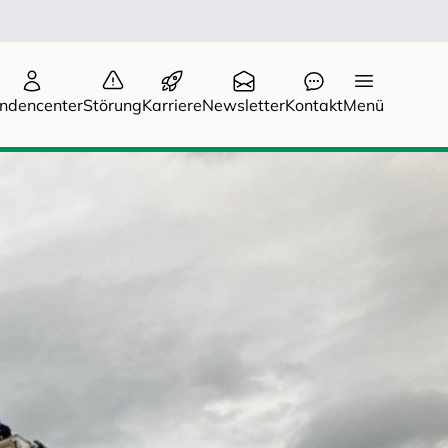
ndencenter
Störung
Karriere
Newsletter
Kontakt
Menü