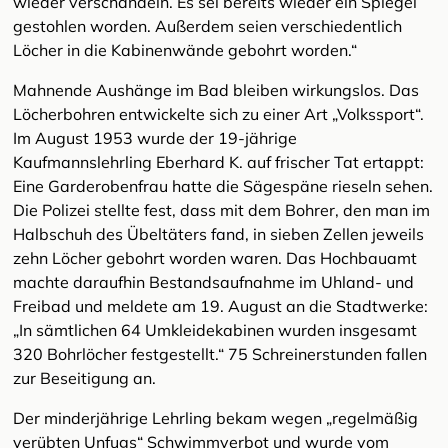
wieder verschandeln. Es sei bereits wieder ein Spiegel
gestohlen worden. Außerdem seien verschiedentlich
Löcher in die Kabinenwände gebohrt worden.“
Mahnende Aushänge im Bad bleiben wirkungslos. Das
Löcherbohren entwickelte sich zu einer Art „Volkssport“.
Im August 1953 wurde der 19-jährige
Kaufmannslehrling Eberhard K. auf frischer Tat ertappt:
Eine Garderobenfrau hatte die Sägespäne rieseln sehen.
Die Polizei stellte fest, dass mit dem Bohrer, den man im
Halbschuh des Übeltäters fand, in sieben Zellen jeweils
zehn Löcher gebohrt worden waren. Das Hochbauamt
machte daraufhin Bestandsaufnahme im Uhland- und
Freibad und meldete am 19. August an die Stadtwerke:
„In sämtlichen 64 Umkleidekabinen wurden insgesamt
320 Bohrlöcher festgestellt.“ 75 Schreinerstunden fallen
zur Beseitigung an.
Der minderjährige Lehrling bekam wegen „regelmäßig
verübten Unfugs“ Schwimmverbot und wurde vom