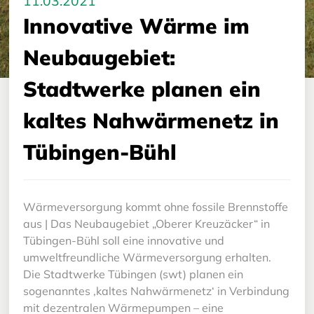
11.03.2021
Innovative Wärme im
Neubaugebiet:
Stadtwerke planen ein
kaltes Nahwärmenetz in
Tübingen-Bühl
Wärmeversorgung kommt ohne fossile Brennstoffe
aus | Das Neubaugebiet „Oberer Kreuzäcker“ in
Tübingen-Bühl soll eine innovative und
umweltfreundliche Wärmeversorgung erhalten.
Die Stadtwerke Tübingen (swt) planen ein
sogenanntes ‚kaltes Nahwärmenetz‘ in Verbindung
mit dezentralen Wärmepumpen – eine