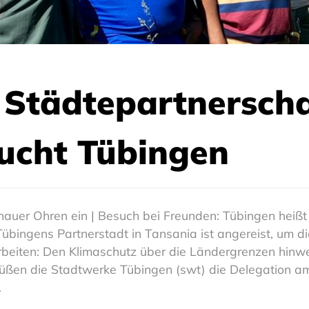
e Städtepartnerscha
ucht Tübingen
nauer Ohren ein | Besuch bei Freunden: Tübingen heiß
Tübingens Partnerstadt in Tansania ist angereist, um 
beiten: Den Klimaschutz über die Ländergrenzen hinw
egrüßen die Stadtwerke Tübingen (swt) die Delegation a
.