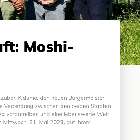
ft: Moshi-
t Zuberi Kidumo, den neuen Bürgermeister
die Verbindung zwischen den beiden Städten
eg vorantreiben und eine lebenswerte Welt
m Mittwoch, 31. Mai 2023, auf ihrem