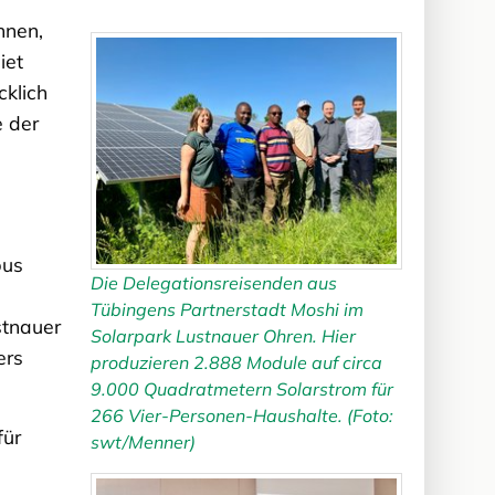
hnen,
iet
cklich
e der
bus
Die Delegationsreisenden aus
Tübingens Partnerstadt Moshi im
stnauer
Solarpark Lustnauer Ohren. Hier
ers
produzieren 2.888 Module auf circa
9.000 Quadratmetern Solarstrom für
266 Vier-Personen-Haushalte. (Foto:
für
swt/Menner)