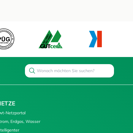
Search
Suchen
NETZE
wt-Netzportal
trom, Erdgas, Wasser
ntelligenter