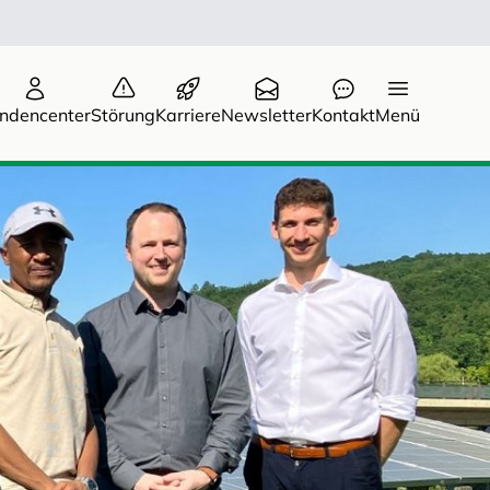
ndencenter
Störung
Karriere
Newsletter
Kontakt
Menü