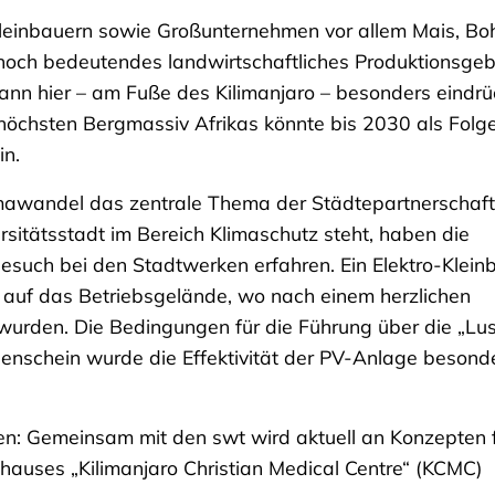
 Kleinbauern sowie Großunternehmen vor allem Mais, Bo
noch bedeutendes landwirtschaftliches Produktionsgeb
 kann hier – am Fuße des Kilimanjaro – besonders eindrü
höchsten Bergmassiv Afrikas könnte bis 2030 als Folg
in.
limawandel das zentrale Thema der Städtepartnerschaft
sitätsstadt im Bereich Klimaschutz steht, haben die
such bei den Stadtwerken erfahren. Ein Elektro-Klein
 auf das Betriebsgelände, wo nach einem herzlichen
urden. Die Bedingungen für die Führung über die „Lu
enschein wurde die Effektivität der PV-Anlage besond
eßen: Gemeinsam mit den swt wird aktuell an Konzepten 
auses „Kilimanjaro Christian Medical Centre“ (KCMC)