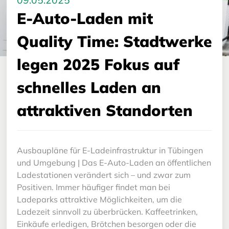
09.05.2025
E-Auto-Laden mit
Quality Time: Stadtwerke
legen 2025 Fokus auf
schnelles Laden an
attraktiven Standorten
Ausbaupläne für E-Ladeinfrastruktur in Tübingen
und Umgebung | Das E-Auto-Laden an öffentlichen
Ladestationen verändert sich – und zwar zum
Positiven. Immer häufiger findet man bei
Ladeparks attraktive Möglichkeiten, um die
Ladezeit sinnvoll zu überbrücken. Kaffeetrinken,
Einkäufe erledigen, Brötchen besorgen oder die