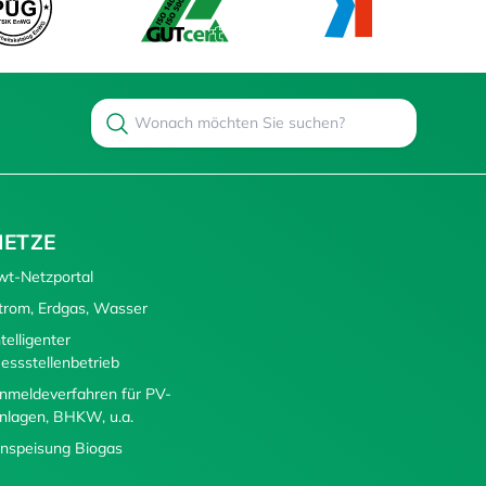
Search
Suchen
NETZE
wt-Netzportal
trom, Erdgas, Wasser
ntelligenter
essstellenbetrieb
nmeldeverfahren für PV-
nlagen, BHKW, u.a.
inspeisung Biogas