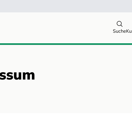
Suche
Ku
essum