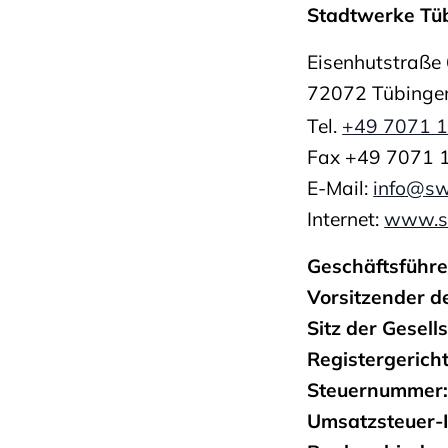
Stadtwerke T
Eisenhutstraße
72072 Tübinge
Tel.
+49 7071 
Fax +49 7071 
E-Mail:
info@sw
Internet:
www.s
Geschäftsführe
Vorsitzender d
Sitz der Gesell
Registergerich
Steuernummer
Umsatzsteuer-I