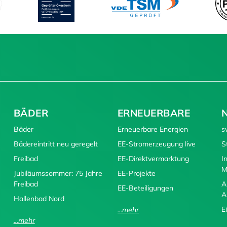
BÄDER
ERNEUERBARE
Bäder
Erneuerbare Energien
s
Bädereintritt neu geregelt
EE-Stromerzeugung live
S
Freibad
EE-Direktvermarktung
I
M
Jubiläumssommer: 75 Jahre
EE-Projekte
Freibad
A
EE-Beteiligungen
A
Hallenbad Nord
E
...mehr
...mehr