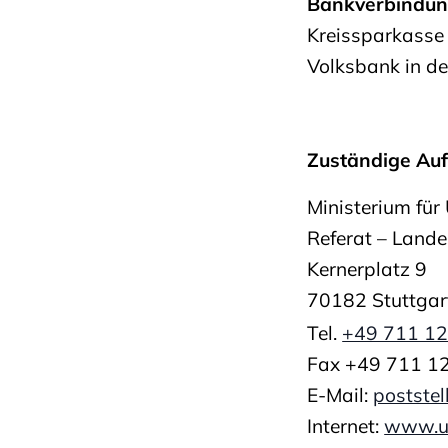
Bankverbindun
Kreissparkass
Volksbank in 
Zuständige Auf
Ministerium fü
Referat – Land
Kernerplatz 9
70182 Stuttgar
Tel.
+49 711 1
Fax +49 711 1
E-Mail:
postste
Internet:
www.u