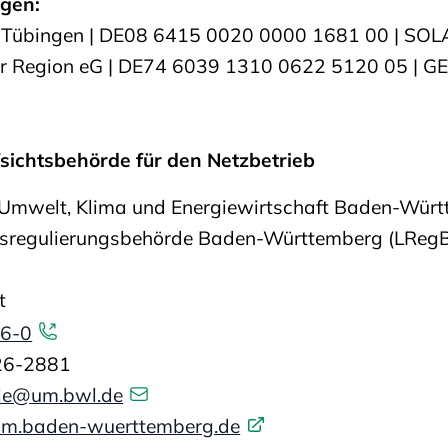
gen:
e Tübingen | DE08 6415 0020 0000 1681 00 | S
der Region eG | DE74 6039 1310 0622 5120 05 |
sichtsbehörde für den Netzbetrieb
r Umwelt, Klima und Energiewirtschaft Baden-Wür
esregulierungsbehörde Baden-Württemberg (LReg
t
26-0
26-2881
lle@um.bwl.de
m.baden-wuerttemberg.de