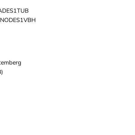
OLADES1TUB
 GENODES1VBH
ttemberg
B)