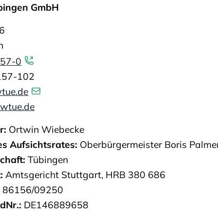
übingen GmbH
 6
n
157-0
157-102
tue.de
wtue.de
r:
Ortwin Wiebecke
es Aufsichtsrates:
Oberbürgermeister Boris Palme
schaft:
Tübingen
t:
Amtsgericht Stuttgart, HRB 380 686
:
86156/09250
dNr.:
DE146889658