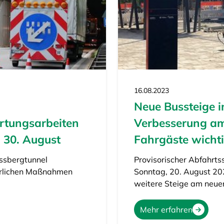
16.08.2023
Neue Bussteige i
rtungsarbeiten
Verbesserung am
 30. August
Fahrgäste wichti
ossbergtunnel
Provisorischer Abfahrtss
hrlichen Maßnahmen
Sonntag, 20. August 20
weitere Steige am neu
Mehr erfahren