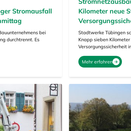
Stromnetzausbau
iger Stromausfall
Kilometer neue S
hmittag
Versorgungssich
 Bauunternehmens bei
Stadtwerke Tübingen s
ng durchtrennt. Es
Knapp sieben Kilometer i
Versorgungssicherheit i
Mehr erfahren