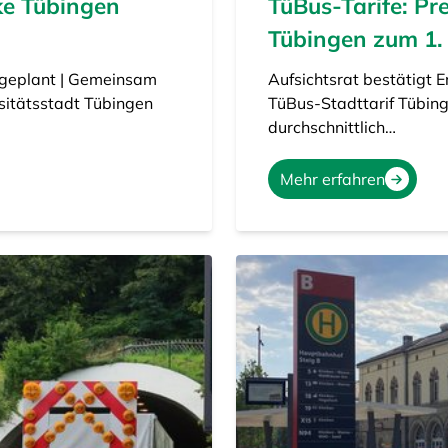
ke Tübingen
TüBus-Tarife: Pr
Tübingen zum 1.
 geplant | Gemeinsam
Aufsichtsrat bestätigt 
sitätsstadt Tübingen
TüBus-Stadttarif Tübin
durchschnittlich…
Mehr erfahren