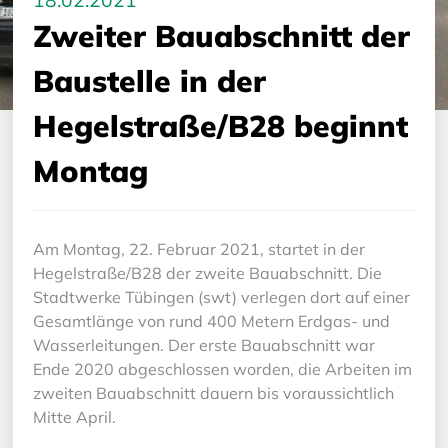
18.02.2021
Zweiter Bauabschnitt der
Baustelle in der
Hegelstraße/B28 beginnt
Montag
Am Montag, 22. Februar 2021, startet in der
Hegelstraße/B28 der zweite Bauabschnitt. Die
Stadtwerke Tübingen (swt) verlegen dort auf einer
Gesamtlänge von rund 400 Metern Erdgas- und
Wasserleitungen. Der erste Bauabschnitt war
Ende 2020 abgeschlossen worden, die Arbeiten im
zweiten Bauabschnitt dauern bis voraussichtlich
Mitte April.