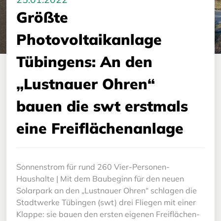
Größte
Photovoltaikanlage
Tübingens: An den
„Lustnauer Ohren“
bauen die swt erstmals
eine Freiflächenanlage
Sonnenstrom für rund 260 Vier-Personen-
Haushalte | Mit dem Baubeginn für den neuen
Solarpark an den „Lustnauer Ohren“ schlagen die
Stadtwerke Tübingen (swt) drei Fliegen mit einer
Klappe: sie bauen den ersten eigenen Freiflächen-